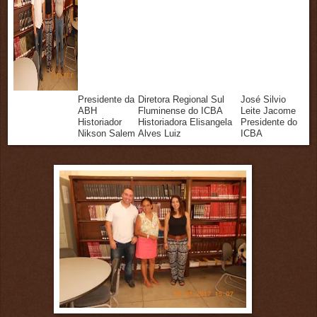
Presidente da
Diretora Regional Sul
José Silvio
ABH
Fluminense do ICBA
Leite Jacome
Historiador
Historiadora Elisangela
Presidente do
Nikson Salem
Alves Luiz
ICBA