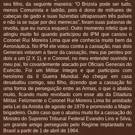
seu filho, da seguinte maneira: “O Brizola pode ser tudo,
menos Comunista e ladrão, pois é dono de milhares de
cabeças de gado e suas fazendas ultrapassam três países
e não ia se sujar por dez merrecas”, foram suas palavras de
revolta, que eu nunca esqueci. Outro momento infeliz que o
atingiu muito foi quando participou do IPM que cassou o
Coronel Rui Moreira Lima que ele conhecia muito bem da
Aeronáutica. No IPM ele votou contra a cassação, mas dois
Generais votaram a favor da cassação, meu pai perdeu por
dois a um (2 X 1), e o Coronel, no meu entender ouvindo o
meu pai, foi covardemente atacado por Oficiais Generais do
Exército. Foi um Militar íntegro e que participou com
heroísmo da II Guerra Mundial. Ao chegar em casa
desabafou comigo, seu filho, dizendo que a cassação foi
uma forma de perseguição entre as Armas, o que o abalou
muito, ficando muito revoltado com esse ato da Ditadura
Militar. Felizmente o Coronel Rui Moreira Lima foi anistiado
pela Lei da Anistia de agosto de 1979 e promovido a Major-
brigadeiro. Outro caso que o abalou muito foi a cassação do
Ministro do Supremo Tribunal Federal Evandro Lins e Silva,
um grande amigo perseguido pelo Regime implantado no
Brasil a partir de 1 de abril de 1964.