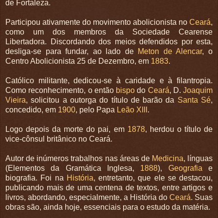
de Fortaleza.
Participou ativamente do movimento abolicionista no
Ceará
,
como um dos membros da Sociedade Cearense
Libertadora. Discordando dos meios defendidos por esta,
desliga-se para fundar, ao lado de
Meton de Alencar
, o
Centro Abolicionista 25 de Dezembro, em
1883
.
Católico militante, dedicou-se à caridade e à filantropia.
Como reconhecimento, o então
bispo
do
Ceará
, D.
Joaquim
Vieira
, solicitou a outorga do título de barão da
Santa Sé
,
concedido, em
1900
, pelo Papa
Leão XIII
.
Logo depois da morte do pai, em
1878
, herdou o título de
vice-cônsul britânico no Ceará.
Autor de inúmeros trabalhos nas áreas de
Medicina
, línguas
(Elementos da Gramática Inglesa,
1888
),
Geografia
e
biografia. Foi na
História
, entretanto, que ele se destacou,
publicando mais de uma centena de textos, entre artigos e
livros, abordando, especialmente, a História do
Ceará
. Suas
obras são, ainda hoje, essenciais para o estudo da matéria.