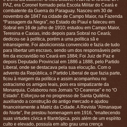
PAZ, era Coronel formado pela Escola Militar do Ceará e
combatente da Guerra do Paraguay. Nasceu em 30 de
novembro de 1847 na cidade de Campo Maior, na Fazenda
“Passagem da Negra”, no Estado do Piauí e faleceu em
Sobral em 16 de julho de 1910; estudou em Campo Maior,
Teresina e Caxias, indo depois para Sobral no Ceará;
dedicou-se à política, porém a uma política sã e
intransigente. Foi abolicionista convencido e fazia de tudo
para libertar um escravo, sendo um dos responsáveis pelo
fim da escravidão no Ceará em 1884; Foi Juiz de Paz e
depois Deputado Provincial em 1886 a 1888, pelo Partido
Liberal, onde se destacava pela sua elocução. Com o
advento da República, o Partido Liberal de que fazia parte,
ficou à margem da política e assim acompanhou no
ostracismo os amigos leais, pois era simpatizante da
Monarquia. Colaborou nos Jornais “O Cearense” e no “O
Estado”. Esforçou-se no progresso de Santa Quitéria,
auxiliando a construção do antigo mercado e ajudou
financeiramente a Matriz da Cidade. A Revista “Almanaque
do Norte”, lhe prestou homenagem em 1916, “enaltecendo
suas virtudes cívica e filantrópica, pois além de um espírito
culto e elevado, possuía em alto grau uma crença