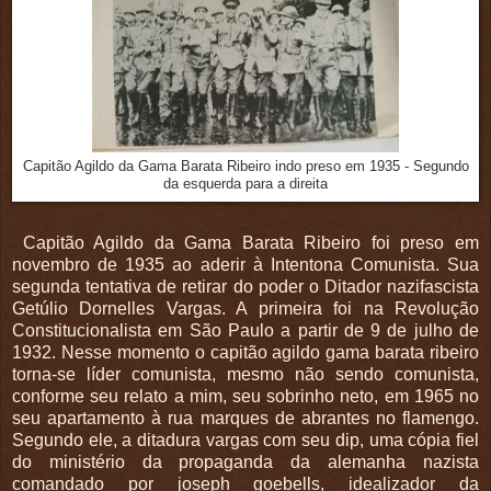
Capitão Agildo da Gama Barata Ribeiro indo preso em 1935 - Segundo
da esquerda para a direita
Capitão Agildo da Gama Barata Ribeiro foi preso em
novembro de 1935 ao aderir à Intentona Comunista. Sua
segunda tentativa de retirar do poder o Ditador nazifascista
Getúlio Dornelles Vargas. A primeira foi na Revolução
Constitucionalista em São Paulo a partir de 9 de julho de
1932. Nesse momento o capitão agildo gama barata ribeiro
torna-se líder comunista, mesmo não sendo comunista,
conforme seu relato a mim, seu sobrinho neto, em 1965 no
seu apartamento à rua marques de abrantes no flamengo.
Segundo ele, a ditadura vargas com seu dip, uma cópia fiel
do ministério da propaganda da alemanha nazista
comandado por joseph goebells, idealizador da